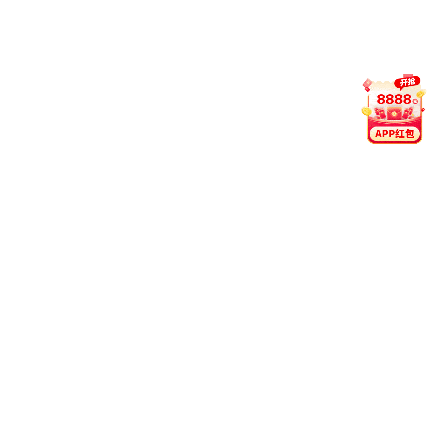
最后，为了保障其心理状态稳定，与体能教练之间也
增加了沟通频率，使其在康复阶段保持良好的心态。
通过定期反馈进展情况，让她清楚自己的恢复情况，
也增强了自信心，从而更积极地面对即将到来的挑
战。这种全方位考虑让杰伦有理由相信，他很快就能
以最佳状态回归赛场。
4、未来展望与期待
随着康复计划逐步展开，各项指标也显示出积极向好
的趋势。狄龙对此表示乐观，他认为只要继续按照现
有方案推进，就一定能够在短期内看到成效。同时，
整个团队也期待着他尽快回归至关重要的一役，因为
毫无疑问，他将在接下来的赛事中扮演关键角色，将
助力球队争取胜利。