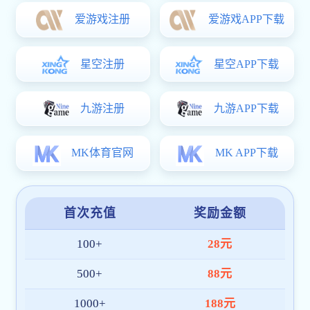
2026-06-16 02:53
60 次阅读
狄龙谈杰伦格林缺阵原因预防措施确保他
尽快回归比赛
在NBA赛季中，球员的缺阵往往会对球队产生显著影
响。杰伦·格林因伤缺席比赛，令不少球迷和媒体关
注。狄龙对此进行了详细分析，他指出了格林缺阵的
具体原因以及球队为确保他尽快回归所采取的预防措
施。本文将从四个方面深入探讨这一话题，包括杰伦·
格林的伤情分析、球队对他的重视、采取的预防措施
及未来展望。这些内容将帮助读者更好理解杰伦·格林