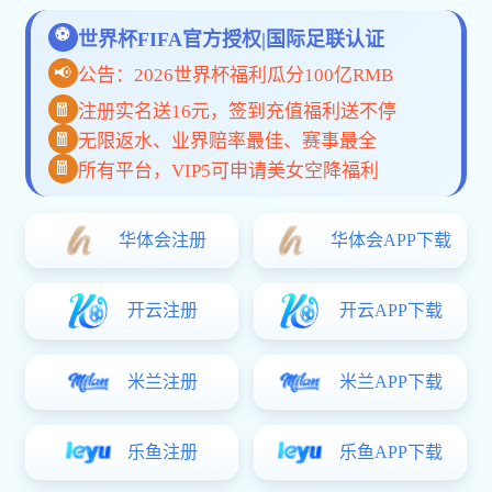
首页
/
体育热讯
/ 正文