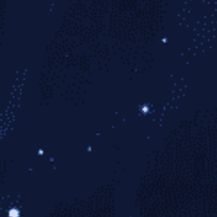
2、略伦特对阿尔瓦雷斯的
作为主教练，略伦特对于球员表现有着独到见解
个人能力的认可，也是对其在球队战术执行上所
对阿尔瓦雷斯进行任何改变，因为他的发挥已经
此外，略伦特还特别强调了团队配合的重要性。
过有效合作才能实现更大的集体目标。因此，对
相结合，这样才能发挥出最大的潜力。
最后，在谈到如何提升全队士气时，略伦特表示
生代力量，将会是未来发展的方向。他相信，只
面临的问题，实现更高目标。
3、球队面临“球荒”问题