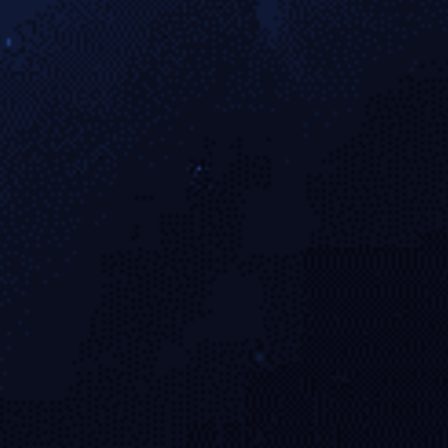
法，提高比赛灵活性和多变性，从而迎接日
会和时间去成长，在实战中积累经验。在争
赛中锻炼发光发热，这是确保长远发展的基
支持，引入适当的新鲜血液以增强实力，从
成员齐心协力，相信终会走出低谷，再次迎
有如阿尔瓦雷斯这样的明星选手依旧能够闪
因此亟需解决“球荒”问题，以保证综合实
挑战，那么未来必定充满希望与可能性。