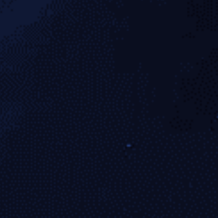
最终，我们期待着这支团队能够重新凝聚力量，
仅希望每位选手都能发挥出色，更期待整个团队
振奋的发展历程！