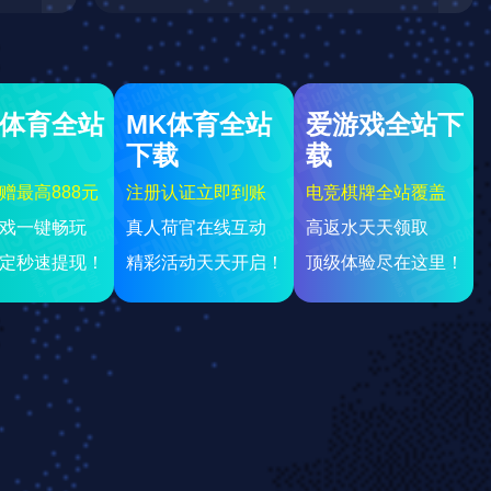
。他不仅在比赛中频频破门，还积极参与团
跑位和敏锐嗅觉，使得他能够快速适应不同
到最佳位置，这种能力让他成为了球队进攻
备极强的控球能力和精准的射门技巧，无论
。此外，他还具备优秀的传球视野，通过巧
单纯的得分手，更是整个进攻体系中的关键
功的重要因素。面对压力时，他能够保持冷
练和队友们对他充满信心，也为球队注入了
瓦雷斯无疑是球队不可或缺的一员。