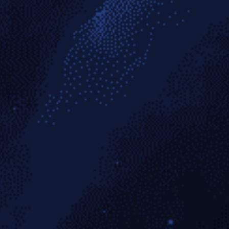
时，也要不断引入新的战术理念，以丰富团队打
益激烈竞争带来的挑战。
此外，对于年轻球员而言，应当给予他们更多机
取胜利之余，更要关注培养潜力股，让他们在大
石。同时，也希望管理层能够为俱乐部提供必要
而实现可持续发展。
综上所述，目前虽然面临不少挑战，但只要全体
来辉煌时刻！
总结：
通过深入分析，我们可以看到，即便在逆境中，
耀。然而，仅有个别优秀人才无法拯救整支队伍，
力稳步提升。如果各方能够形成合力，共同面对