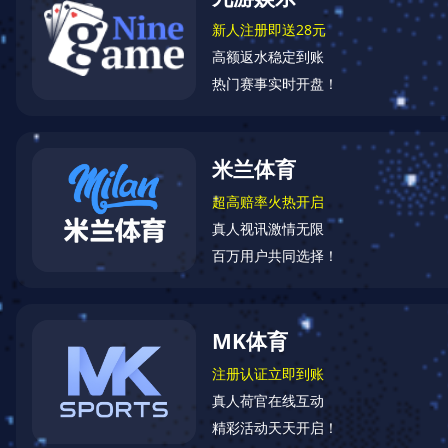
立即下载奇异果体育登录入口APP
首页
/
体育热讯
/ 正文